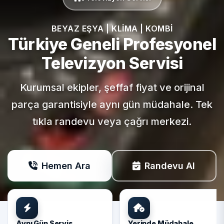
BEYAZ EŞYA | KLIMA | KOMBI
Türkiye Geneli
Profesyonel
Televizyon Servisi
Kurumsal ekipler, şeffaf fiyat ve orijinal
parça garantisiyle aynı gün müdahale. Tek
tıkla randevu veya çağrı merkezi.
Hemen Ara
Randevu Al
Aynı Gün Servis
Yerinde Müdahale