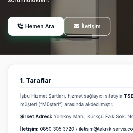
sorumlulukları.
Hemen Ara
İletişim
1. Taraflar
İşbu Hizmet Şartları, hizmet sağlayıcı sıfatıyla
TSER
müşteri (“Müşteri”) arasında akdedilmiştir.
Şirket Adresi:
Yeniköy Mah., Kürkçü Faik Sok. No:
İletişim:
0850 305 3720
/
iletisim@teknik-servis.c