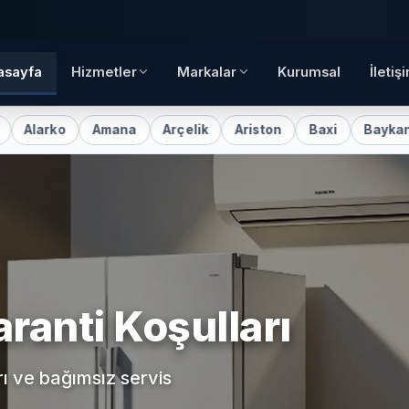
asayfa
Hizmetler
Markalar
Kurumsal
İletiş
o
Amana
Arçelik
Ariston
Baxi
Baykan
Bay
aranti Koşulları
rı ve bağımsız servis