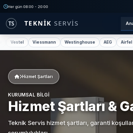
Her gün 08:00 - 20:00
An
tel
Viessmann
Westinghouse
AEG
Airfel
Alark
Hizmet Şartları
KURUMSAL BILGI
Hizmet Şartları & G
Teknik Servis hizmet şartları, garanti koşulla