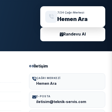
7/24 Çağrı Merkezi
Hemen Ara
Randevu Al
İletişim
03
ÇAĞRI MERKEZI
Hemen Ara
E-POSTA
iletisim@teknik-servis.com