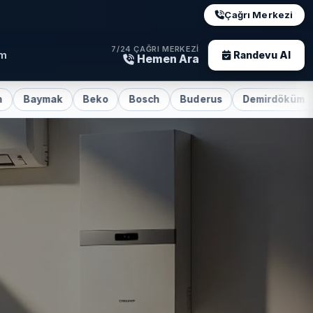
Çağrı Merkezi
7/24 ÇAĞRI MERKEZI
im
Randevu Al
Hemen Ara
mak
Beko
Bosch
Buderus
Demirdöküm
E.C.A.