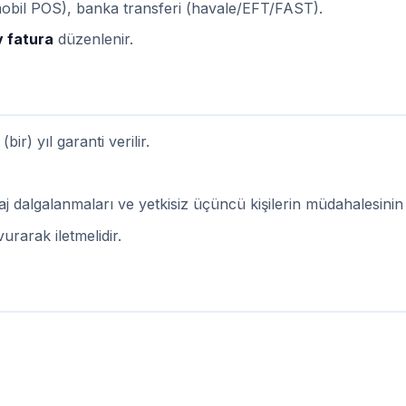
(mobil POS), banka transferi (havale/EFT/FAST).
v fatura
düzenlenir.
 (bir) yıl garanti verilir.
.
oltaj dalgalanmaları ve yetkisiz üçüncü kişilerin müdahalesini
urarak iletmelidir.