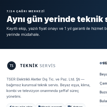
7/24 ÇAĞRI MERKEZI
Aynı gün yerinde teknik 
Kayıtlı ekip, yazılı fiyat onayı ve 1 yıl garanti ile hizmet
yerinde müdahale.
H
01
Beya
TSER Elektrikli Aletler Dış Tic. ve Paz. Ltd. Şti —
Çama
bağımsız kurumsal teknik servis. Beyaz eşya, klima,
kombi ve televizyon onarımında şeffaf süreç
Buzd
yönetimi.
Bula