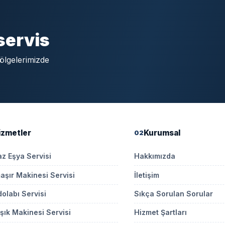
servis
 bölgelerimizde
izmetler
Kurumsal
02
z Eşya Servisi
Hakkımızda
şır Makinesi Servisi
İletişim
olabı Servisi
Sıkça Sorulan Sorular
şık Makinesi Servisi
Hizmet Şartları